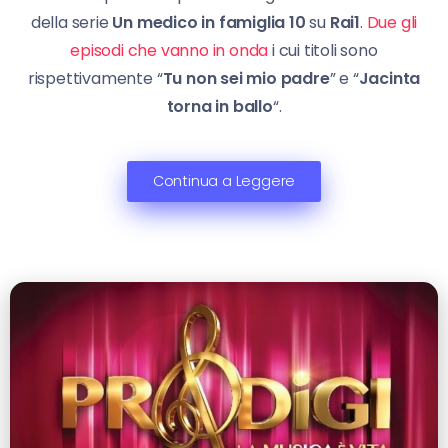
della serie
Un medico in famiglia 10
su
Rai1
.
Due gli
episodi che vanno in onda
i cui titoli sono
rispettivamente “
Tu non sei mio padre
” e “
Jacinta
torna in ballo
“.
Continua a Leggere