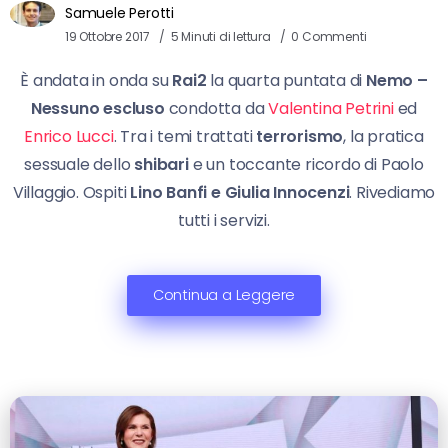
Samuele Perotti
19 Ottobre 2017
5 Minuti di lettura
0 Commenti
È andata in onda su
Rai2
la quarta puntata di
Nemo –
Nessuno escluso
condotta da
Valentina Petrini
ed
Enrico Lucci
. Tra i temi trattati
terrorismo
, la pratica
sessuale dello
shibari
e un toccante ricordo di Paolo
Villaggio. Ospiti
Lino Banfi e Giulia Innocenzi
. Rivediamo
tutti i servizi.
Continua a Leggere