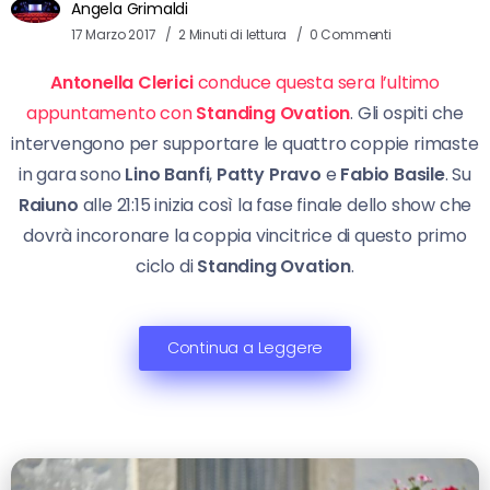
Angela Grimaldi
17 Marzo 2017
2 Minuti di lettura
0 Commenti
Antonella Clerici
conduce questa sera l’ultimo
appuntamento con
Standing Ovation
. Gli ospiti che
intervengono per supportare le quattro coppie rimaste
in gara sono
Lino Banfi
,
Patty Pravo
e
Fabio Basile
. Su
Raiuno
alle 21:15 inizia così la fase finale dello show che
dovrà incoronare la coppia vincitrice di questo primo
ciclo di
Standing Ovation
.
Continua a Leggere