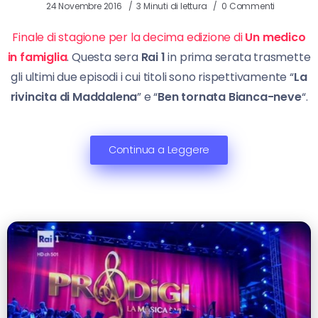
24 Novembre 2016
3 Minuti di lettura
0 Commenti
Finale di stagione per la decima edizione di
Un medico
in famiglia
. Questa sera
Rai 1
in prima serata trasmette
gli ultimi due episodi i cui titoli sono rispettivamente “
La
rivincita di Maddalena
” e “
Ben tornata Bianca-neve
“.
Continua a Leggere