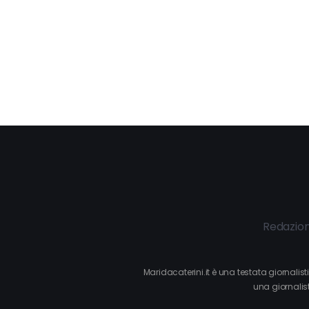
Redazio
Maridacaterini.it è una testata giornalis
una giornalist