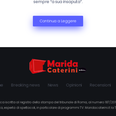
sempre “a sua insaputa”.
Continua a Leggere
ne
Breaking news
News
Opinioni
Recensioni
tica iscritta al registro della stampa del tribunale di Roma, al numero 187/2
a, esperta di spettacoli, in particolare di programmi TV. Maridacaterini.it la 