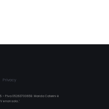
Privacy
015 – P.Iva 05263700659. Marida Caterini è
TV e non solo…’