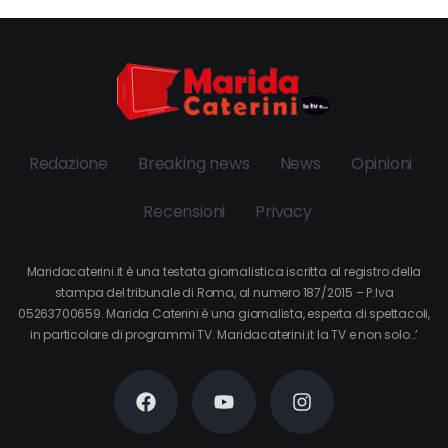
Redazione
Breaking news
News
Opinioni
Recensioni
Privacy
Maridacaterini.it è una testata giornalistica iscritta al registro della
stampa del tribunale di Roma, al numero 187/2015 – P.Iva
05263700659. Marida Caterini è una giornalista, esperta di spettacoli,
in particolare di programmi TV. Maridacaterini.it la TV e non solo…’