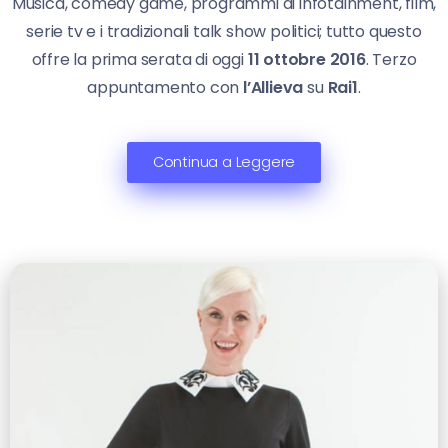
Musica, comedy game, programmi di infotainment, film,
serie tv e i tradizionali talk show politici; tutto questo
offre la prima serata di oggi
11 ottobre 2016
. Terzo
appuntamento con
l’Allieva
su
Rai1
.
Continua a Leggere