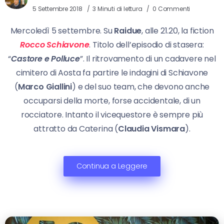
5 Settembre 2018
3 Minuti di lettura
0 Commenti
Mercoledì 5 settembre. Su
Raidue
, alle 21.20, la fiction
Rocco Schiavone
. Titolo dell’episodio di stasera:
“
Castore e
Polluce
”. Il ritrovamento di un cadavere nel
cimitero di Aosta fa partire le indagini di Schiavone
(
Marco Giallini
) e del suo team, che devono anche
occuparsi della morte, forse accidentale, di un
rocciatore. Intanto il vicequestore è sempre più
attratto da Caterina (
Claudia Vismara
).
Continua a Leggere