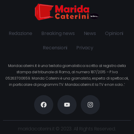
Redazione
Breaking news
News
Opinioni
Recensioni
Privacy
Maridacaterini.it è una testata giornalistica iscritta al registro della
stampa del tribunale di Roma, al numero 187/2015 – P.Iva
05263700659. Marida Caterini è una giornalista, esperta di spettacoli,
in particolare di programmi TV. Maridacaterini.it la TV e non solo…’
maridacaterini.it © 2023. All Rights Reserved.