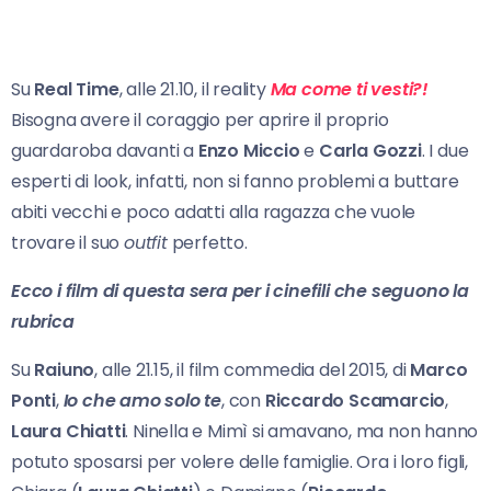
Su
Real Time
, alle 21.10, il reality
Ma come ti vesti?!
Bisogna avere il coraggio per aprire il proprio
guardaroba davanti a
Enzo Miccio
e
Carla Gozzi
. I due
esperti di look, infatti, non si fanno problemi a buttare
abiti vecchi e poco adatti alla ragazza che vuole
trovare il suo
outfit
perfetto.
Ecco i film di questa sera per i cinefili che seguono la
rubrica
Su
Raiuno
, alle 21.15, il film commedia del 2015, di
Marco
Ponti
,
Io che amo solo te
, con
Riccardo Scamarcio
,
Laura Chiatti
. Ninella e Mimì si amavano, ma non hanno
potuto sposarsi per volere delle famiglie. Ora i loro figli,