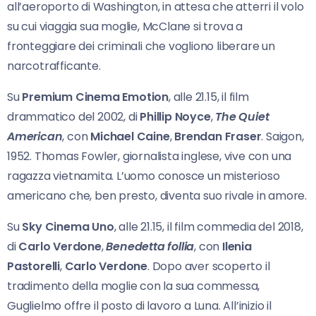
all’aeroporto di Washington, in attesa che atterri il volo
su cui viaggia sua moglie, McClane si trova a
fronteggiare dei criminali che vogliono liberare un
narcotrafficante.
Su
Premium Cinema Emotion
, alle 21.15, il film
drammatico del 2002, di
Phillip Noyce
,
The Quiet
American
, con
Michael Caine
,
Brendan Fraser
. Saigon,
1952. Thomas Fowler, giornalista inglese, vive con una
ragazza vietnamita. L’uomo conosce un misterioso
americano che, ben presto, diventa suo rivale in amore.
Su
Sky Cinema Uno
, alle 21.15, il film commedia del 2018,
di
Carlo Verdone
,
Benedetta follia
, con
Ilenia
Pastorelli
,
Carlo Verdone
. Dopo aver scoperto il
tradimento della moglie con la sua commessa,
Guglielmo offre il posto di lavoro a Luna. All’inizio il