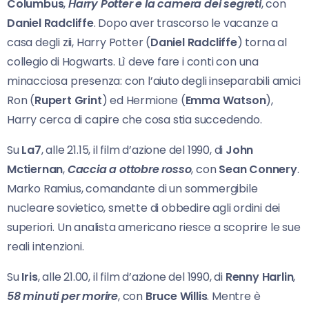
Columbus
,
Harry Potter e la camera dei
segreti
, con
Daniel Radcliffe
. Dopo aver trascorso le vacanze a
casa degli zii, Harry Potter (
Daniel Radcliffe
) torna al
collegio di Hogwarts. Lì deve fare i conti con una
minacciosa presenza: con l’aiuto degli inseparabili amici
Ron (
Rupert Grint
) ed Hermione (
Emma Watson
),
Harry cerca di capire che cosa stia succedendo.
Su
La7
, alle 21.15, il film d’azione del 1990, di
John
Mctiernan
,
Caccia a ottobre rosso
, con
Sean Connery
.
Marko Ramius, comandante di un sommergibile
nucleare sovietico, smette di obbedire agli ordini dei
superiori. Un analista americano riesce a scoprire le sue
reali intenzioni.
Su
Iris
, alle 21.00, il film d’azione del 1990, di
Renny Harlin
,
58 minuti per morire
, con
Bruce Willis
. Mentre è