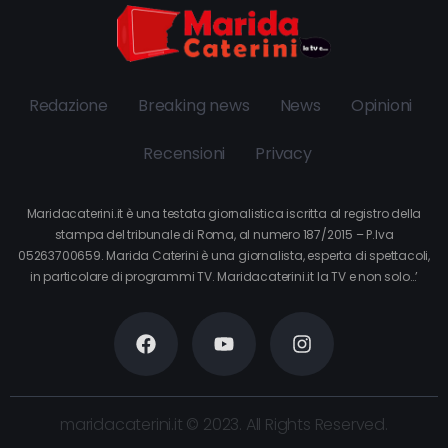
Redazione
Breaking news
News
Opinioni
Recensioni
Privacy
Maridacaterini.it è una testata giornalistica iscritta al registro della
stampa del tribunale di Roma, al numero 187/2015 – P.Iva
05263700659. Marida Caterini è una giornalista, esperta di spettacoli,
in particolare di programmi TV. Maridacaterini.it la TV e non solo…’
maridacaterini.it © 2023. All Rights Reserved.