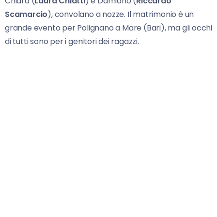
Chiara (
Laura Chiatti
) e Damiano (
Riccardo
Scamarcio
), convolano a nozze. Il matrimonio è un
grande evento per Polignano a Mare (Bari), ma gli occhi
di tutti sono per i genitori dei ragazzi.