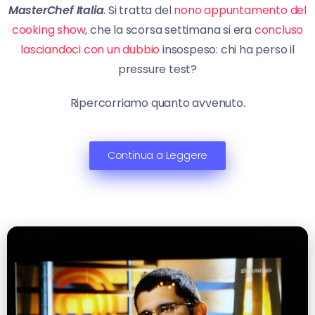
MasterChef Italia
. Si tratta del
nono appuntamento del
cooking show
, che la scorsa settimana si era
concluso
lasciandoci con un dubbio
insospeso: chi ha perso il
pressure test?
Ripercorriamo quanto avvenuto.
Continua a Leggere