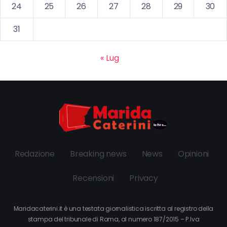
24
25
26
27
28
29
30
31
« Lug
Redazione
Breaking news
News
Opinioni
Recensioni
Privacy
Maridacaterini.it è una testata giornalistica iscritta al registro della
stampa del tribunale di Roma, al numero 187/2015 – P.Iva