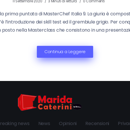
11 Settembre 2020
3 Minuti di lettura
0 Commenti
a prima puntata di MasterChef Italia 9. La giuria è composta
’è l’introduzione dei skill test ed il grembiule grigio. Per c
n posto nella Masterclass che consistono in una presentazio
Continua a Leggere
reaking news
News
Opinioni
Recensioni
Priva