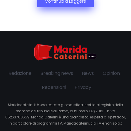
Continua a Leggere
Redazione
Breaking news
News
Opinioni
Recensioni
Privacy
Maridacaterini.it è una testata giornalistica iscritta al registro della
stampa del tribunale di Roma, al numero 187/2015 – P.Iva
05263700659. Marida Caterini è una giornalista, esperta di spettacoli,
in particolare di programmi TV. Maridacaterini.it la TV e non solo…’