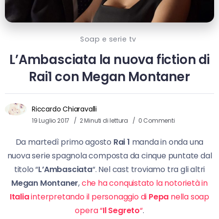
Soap e serie tv
L’Ambasciata la nuova fiction di
Rai1 con Megan Montaner
Riccardo Chiaravalli
19 Luglio 2017
2 Minuti di lettura
0 Commenti
Da martedì primo agosto
Rai 1
manda in onda una
nuova serie spagnola composta da cinque puntate dal
titolo “
L’Ambasciata
“. Nel cast troviamo tra gli altri
Megan Montaner
,
che ha conquistato la notorietà in
Italia
interpretando il personaggio di
Pepa
nella soap
opera “
Il Segreto
“
.