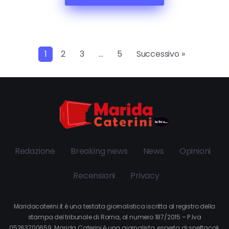
1
2
3
…
5
Successivo »
Redazione
Breaking news
News
Opinioni
Recensioni
Privacy
Maridacaterini.it è una testata giornalistica iscritta al registro della
stampa del tribunale di Roma, al numero 187/2015 – P.Iva
05263700659. Marida Caterini è una giornalista, esperta di spettacoli,