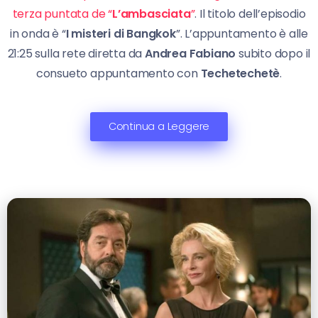
terza puntata de “
L’ambasciata
”
. Il titolo dell’episodio
in onda è “
I misteri di Bangkok
”. L’appuntamento è alle
21:25 sulla rete diretta da
Andrea Fabiano
subito dopo il
consueto appuntamento con
Techetechetè
.
Continua a Leggere