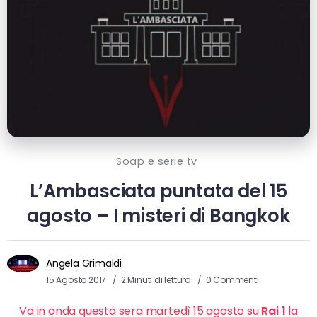
Soap e serie tv
L’Ambasciata puntata del 15
agosto – I misteri di Bangkok
Angela Grimaldi
15 Agosto 2017
2 Minuti di lettura
0 Commenti
Va in onda questa sera martedì 15 agosto su
Rai 1
la