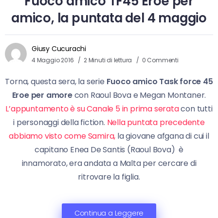
Fuoco amico TF45 Eroe per
amico, la puntata del 4 maggio
Giusy Cucurachi
4 Maggio 2016
2 Minuti di lettura
0 Commenti
Torna, questa sera, la serie
Fuoco amico Task force 45
Eroe per amore
con Raoul Bova e Megan Montaner.
L’appuntamento è su Canale 5 in prima serata
con tutti
i personaggi della fiction.
Nella puntata precedente
abbiamo visto come Samira,
la giovane afgana di cui il
capitano Enea De Santis (Raoul Bova) è
innamorato, era andata a Malta per cercare di
ritrovare la figlia.
Continua a Leggere