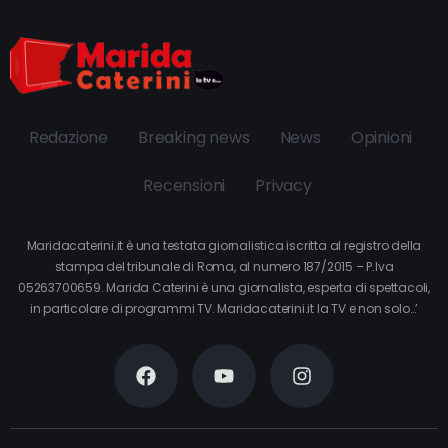
Redazione
Breaking news
News
Opinioni
Recensioni
Privacy
Maridacaterini.it è una testata giornalistica iscritta al registro della
stampa del tribunale di Roma, al numero 187/2015 – P.Iva
05263700659. Marida Caterini è una giornalista, esperta di spettacoli,
in particolare di programmi TV. Maridacaterini.it la TV e non solo…’