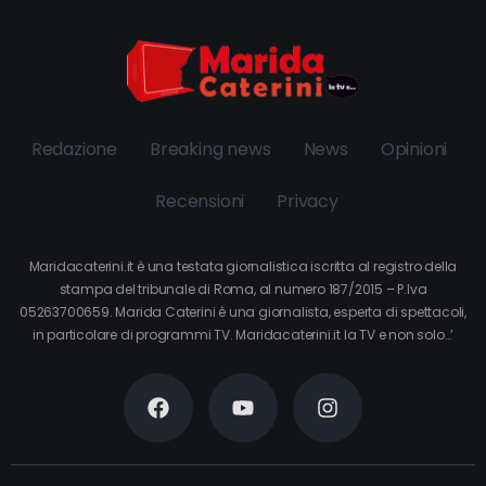
Redazione
Breaking news
News
Opinioni
Recensioni
Privacy
Maridacaterini.it è una testata giornalistica iscritta al registro della
stampa del tribunale di Roma, al numero 187/2015 – P.Iva
05263700659. Marida Caterini è una giornalista, esperta di spettacoli,
in particolare di programmi TV. Maridacaterini.it la TV e non solo…’