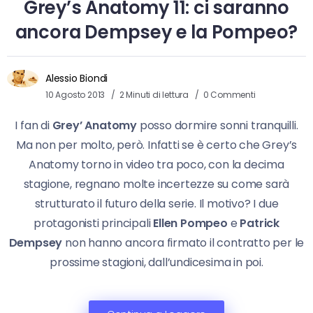
Grey’s Anatomy 11: ci saranno
ancora Dempsey e la Pompeo?
Alessio Biondi
10 Agosto 2013
2 Minuti di lettura
0 Commenti
I fan di
Grey’ Anatomy
posso dormire sonni tranquilli.
Ma non per molto, però. Infatti se è certo che Grey’s
Anatomy torno in video tra poco, con la decima
stagione, regnano molte incertezze su come sarà
strutturato il futuro della serie. Il motivo? I due
protagonisti principali
Ellen Pompeo
e
Patrick
Dempsey
non hanno ancora firmato il contratto per le
prossime stagioni, dall’undicesima in poi.