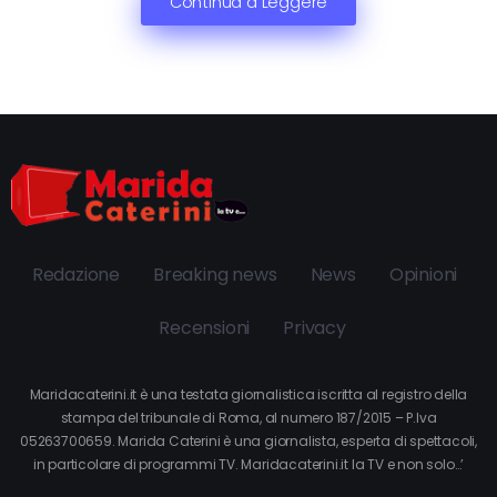
Continua a Leggere
Redazione
Breaking news
News
Opinioni
Recensioni
Privacy
Maridacaterini.it è una testata giornalistica iscritta al registro della
stampa del tribunale di Roma, al numero 187/2015 – P.Iva
05263700659. Marida Caterini è una giornalista, esperta di spettacoli,
in particolare di programmi TV. Maridacaterini.it la TV e non solo…’