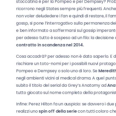
stoccatina è per la Pompeo e per Dempsey? Probab
ricorrono negli States sempre più frequenti. An
non voler deludedere i fan e quindi di restare, il 
gossp, si pone l’interrogativo sulla permanenza dei
e ben informato a soffermarsi sul gossip imperante
per adesso tutto è sospeso ad un filo: la decisione 
contratto in scandenza nel 2014.
Cosa accadrà? per adesso non è dato saperlo. E 
rischiare un toto-nomi per i possibili nuovi protag
Pompeo e Dempsey o solo uno di loro. Se
Meredith
negli ambienti vicini al medical drama. A quel pun
subito il titolo del serial da Grey’s Anatomy ad
Ana
tutto giocato sul nome completo della protagonis
Infine: Perez Hilton fa un auspicio: se davvero i du
realizzi uno
spin off della serie
con tutti coloro che