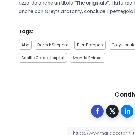
azzarda anche un titolo “
The originals”.
Ha funzio
anche con Grey’s anatomy, conclude il pettegolo 
Tags:
Abc
Dereck Sheperd
Ellen Pompeo
Grey's ana
Seattle Grace Hospital
Shonda Rhimes
Condiv