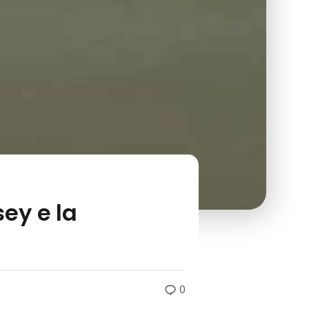
ey e la
0