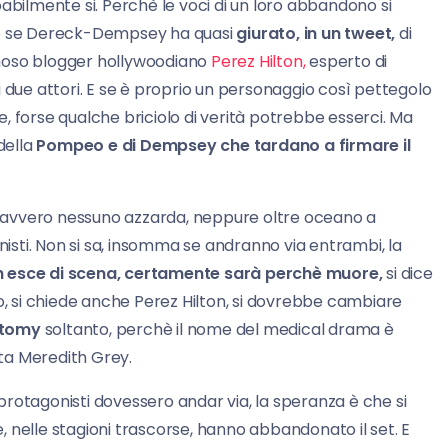
ilmente si. Perchè le voci di un loro abbandono si
che se Dereck-Dempsey ha quasi
giurato, in un tweet,
di
famoso blogger hollywoodiano
Perez Hilton,
esperto di
 due attori. E se è proprio un personaggio così pettegolo
, forse qualche briciolo di verità potrebbe esserci. Ma
della
Pompeo e di Dempsey che tardano a firmare il
davvero nessuno azzarda, neppure oltre oceano a
onisti. Non si sa, insomma se andranno via entrambi, la
 esce di scena, certamente sarà perchè muore,
si dice
to, si chiede anche Perez Hilton, si dovrebbe cambiare
tomy
soltanto, perchè il nome del medical drama è
ta Meredith Grey.
e protagonisti dovessero andar via, la speranza è che si
, nelle stagioni trascorse, hanno abbandonato il set. E