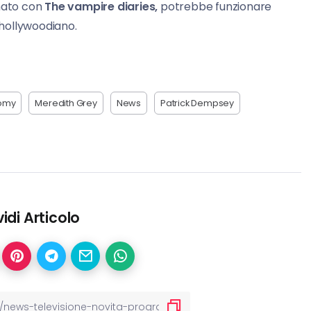
nato con
The vampire diaries,
potrebbe funzionare
hollywoodiano.
tomy
Meredith Grey
News
Patrick Dempsey
idi Articolo