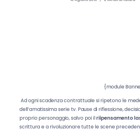
{module Banner sotto ar
Ad ogni scadenza contrattuale si ripetono le med
dell’amatissima serie tv. Pause di riflessione, decisi
proprio personaggio, salvo poi il
riipensamento la
scrittura e a rivoluzionare tutte le scene preced