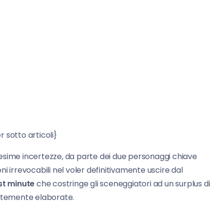
ticoli}
esime incertezze, da parte dei due personaggi chiave
oni irrevocabili nel voler definitivamente uscire dal
st minute
che costringe gli sceneggiatori ad un surplus di
entemente elaborate.