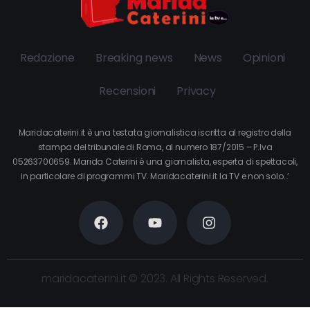
Redazione
Breaking news
News
Opinioni
Recensioni
Privacy
Maridacaterini.it è una testata giornalistica iscritta al registro della
stampa del tribunale di Roma, al numero 187/2015 – P.Iva
05263700659. Marida Caterini è una giornalista, esperta di spettacoli,
in particolare di programmi TV. Maridacaterini.it la TV e non solo…’
maridacaterini.it © 2023. All Rights Reserved.