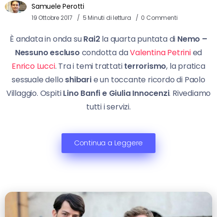
Samuele Perotti
19 Ottobre 2017
5 Minuti di lettura
0 Commenti
È andata in onda su
Rai2
la quarta puntata di
Nemo –
Nessuno escluso
condotta da
Valentina Petrini
ed
Enrico Lucci
. Tra i temi trattati
terrorismo
, la pratica
sessuale dello
shibari
e un toccante ricordo di Paolo
Villaggio. Ospiti
Lino Banfi e Giulia Innocenzi
. Rivediamo
tutti i servizi.
Continua a Leggere