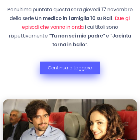
Penultima puntata questa sera giovedì 17 novembre
della serie
Un medico in famiglia 10
su
Rai1
.
Due gli
episodi che vanno in onda
i cui titoli sono
rispettivamente “
Tu non sei mio padre
” e “
Jacinta
torna in ballo
“.
Continua a Leggere