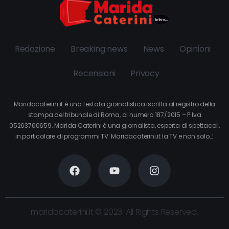
Redazione
Breaking news
News
Opinioni
Recensioni
Privacy
Maridacaterini.it è una testata giornalistica iscritta al registro della
stampa del tribunale di Roma, al numero 187/2015 – P.Iva
05263700659. Marida Caterini è una giornalista, esperta di spettacoli,
in particolare di programmi TV. Maridacaterini.it la TV e non solo…’
maridacaterini.it © 2023. All Rights Reserved.