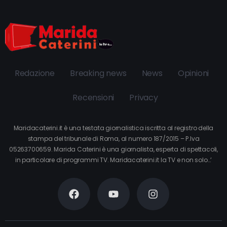
Redazione
Breaking news
News
Opinioni
Recensioni
Privacy
Maridacaterini.it è una testata giornalistica iscritta al registro della
stampa del tribunale di Roma, al numero 187/2015 – P.Iva
05263700659. Marida Caterini è una giornalista, esperta di spettacoli,
in particolare di programmi TV. Maridacaterini.it la TV e non solo…’