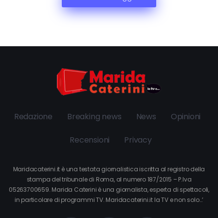
Redazione
Breaking news
News
Opinioni
Recensioni
Privacy
Maridacaterini.it è una testata giornalistica iscritta al registro della
stampa del tribunale di Roma, al numero 187/2015 – P.Iva
05263700659. Marida Caterini è una giornalista, esperta di spettacoli,
in particolare di programmi TV. Maridacaterini.it la TV e non solo…’