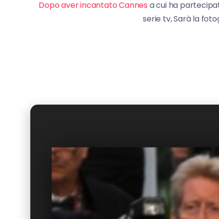
Dopo aver incantato Cannes
a cui ha partecipa
serie tv, Sarà la fot