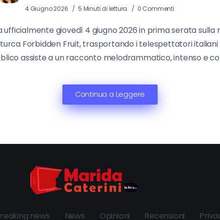
4 Giugno 2026
5 Minuti di lettura
0 Commenti
fficialmente giovedì 4 giugno 2026 in prima serata sulla
 turca Forbidden Fruit, trasportando i telespettatori italiani
bblico assiste a un racconto melodrammatico, intenso e cora
Continua a Leggere
reaking news
News
Opinioni
Recensioni
Priva