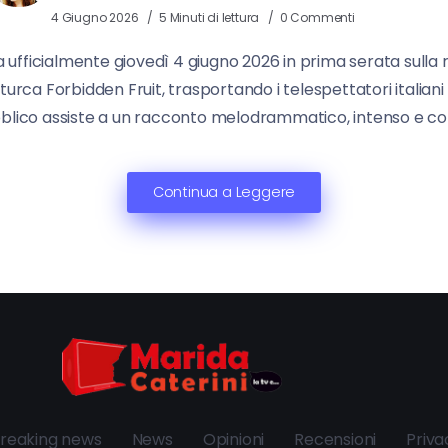
4 Giugno 2026
5 Minuti di lettura
0 Commenti
fficialmente giovedì 4 giugno 2026 in prima serata sulla
 turca Forbidden Fruit, trasportando i telespettatori italiani
bblico assiste a un racconto melodrammatico, intenso e cora
Continua a Leggere
reaking news
News
Opinioni
Recensioni
Priva