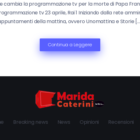
ile cambia la programmazione tv per la morte di Papa Fran
rammazione tv 23 aprile, Rai 1 Iniziando dalla rete ammiragli
appuntamenti della mattina, ovvero Unomattina e Storie […
Continua a Leggere
ne
Breaking news
News
Opinioni
Recensioni