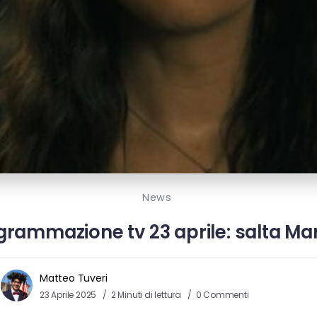
News
ammazione tv 23 aprile: salta Mare
Matteo Tuveri
23 Aprile 2025
2 Minuti di lettura
0 Commenti