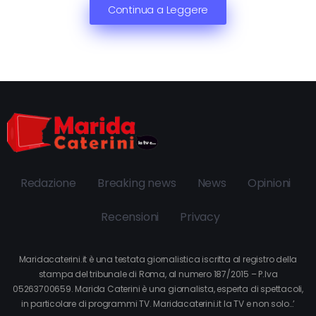
Continua a Leggere
Redazione
Breaking news
News
Opinioni
Recensioni
Privacy
Maridacaterini.it è una testata giornalistica iscritta al registro della
stampa del tribunale di Roma, al numero 187/2015 – P.Iva
05263700659. Marida Caterini è una giornalista, esperta di spettacoli,
in particolare di programmi TV. Maridacaterini.it la TV e non solo…’