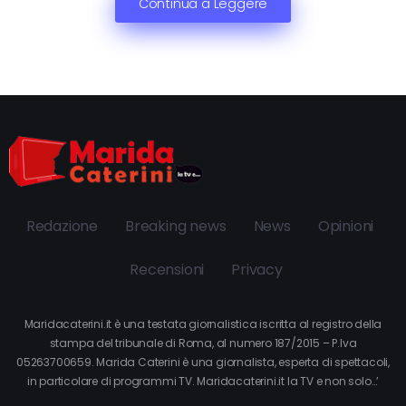
Continua a Leggere
Redazione
Breaking news
News
Opinioni
Recensioni
Privacy
Maridacaterini.it è una testata giornalistica iscritta al registro della
stampa del tribunale di Roma, al numero 187/2015 – P.Iva
05263700659. Marida Caterini è una giornalista, esperta di spettacoli,
in particolare di programmi TV. Maridacaterini.it la TV e non solo…’