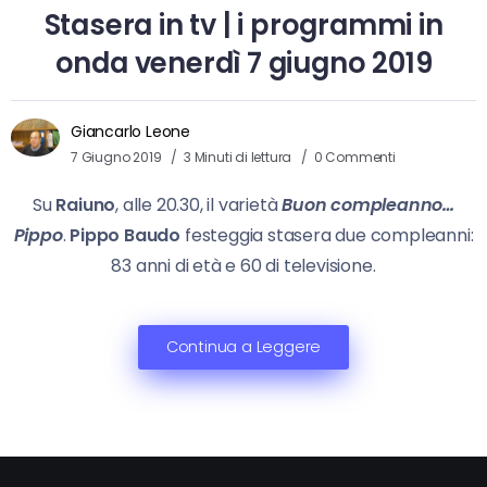
Stasera in tv | i programmi in
onda venerdì 7 giugno 2019
Giancarlo Leone
7 Giugno 2019
3 Minuti di lettura
0 Commenti
Su
Raiuno
, alle 20.30, il varietà
Buon compleanno…
Pippo
.
Pippo Baudo
festeggia stasera due compleanni:
83 anni di età e 60 di televisione.
Continua a Leggere