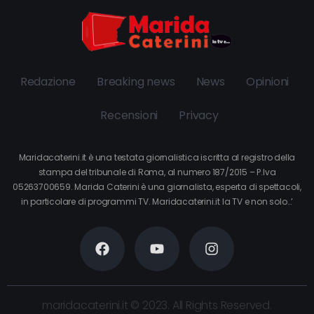
Redazione
Breaking news
News
Opinioni
Recensioni
Privacy
Maridacaterini.it è una testata giornalistica iscritta al registro della
stampa del tribunale di Roma, al numero 187/2015 – P.Iva
05263700659. Marida Caterini è una giornalista, esperta di spettacoli,
in particolare di programmi TV. Maridacaterini.it la TV e non solo…’
maridacaterini.it © 2023. All Rights Reserved.