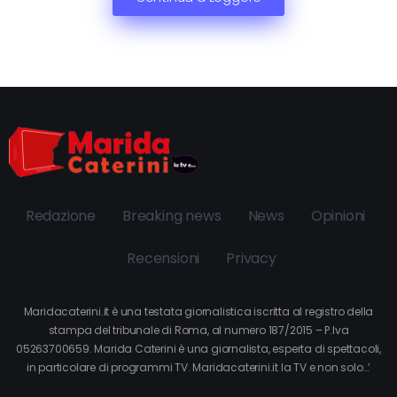
Redazione
Breaking news
News
Opinioni
Recensioni
Privacy
Maridacaterini.it è una testata giornalistica iscritta al registro della
stampa del tribunale di Roma, al numero 187/2015 – P.Iva
05263700659. Marida Caterini è una giornalista, esperta di spettacoli,
in particolare di programmi TV. Maridacaterini.it la TV e non solo…’