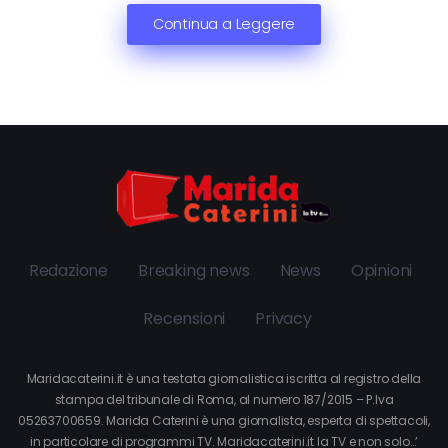
Continua a Leggere
Redazione
Breaking news
News
Opinioni
Recensioni
Privacy
Maridacaterini.it è una testata giornalistica iscritta al registro della
stampa del tribunale di Roma, al numero 187/2015 – P.Iva
05263700659. Marida Caterini è una giornalista, esperta di spettacoli,
in particolare di programmi TV. Maridacaterini.it la TV e non solo…’