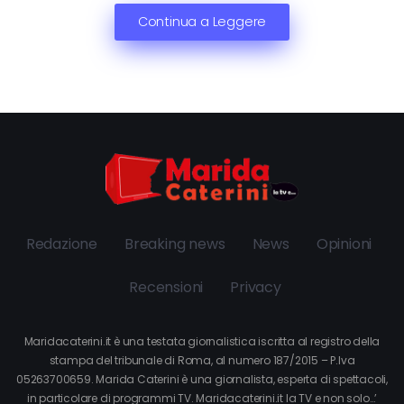
Continua a Leggere
Redazione
Breaking news
News
Opinioni
Recensioni
Privacy
Maridacaterini.it è una testata giornalistica iscritta al registro della
stampa del tribunale di Roma, al numero 187/2015 – P.Iva
05263700659. Marida Caterini è una giornalista, esperta di spettacoli,
in particolare di programmi TV. Maridacaterini.it la TV e non solo…’