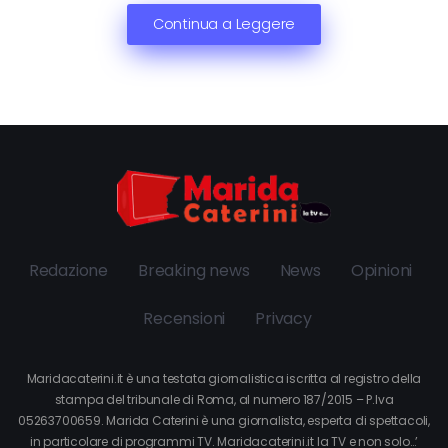
Continua a Leggere
Redazione
Breaking news
News
Opinioni
Recensioni
Privacy
Maridacaterini.it è una testata giornalistica iscritta al registro della
stampa del tribunale di Roma, al numero 187/2015 – P.Iva
05263700659. Marida Caterini è una giornalista, esperta di spettacoli,
in particolare di programmi TV. Maridacaterini.it la TV e non solo…’