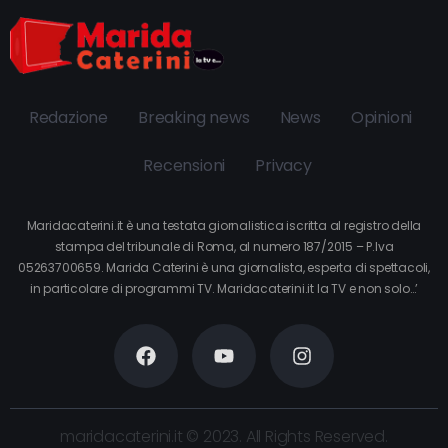
Redazione
Breaking news
News
Opinioni
Recensioni
Privacy
Maridacaterini.it è una testata giornalistica iscritta al registro della
stampa del tribunale di Roma, al numero 187/2015 – P.Iva
05263700659. Marida Caterini è una giornalista, esperta di spettacoli,
in particolare di programmi TV. Maridacaterini.it la TV e non solo…’
maridacaterini.it © 2023. All Rights Reserved.