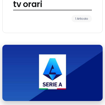
tv orari
1 Articolo