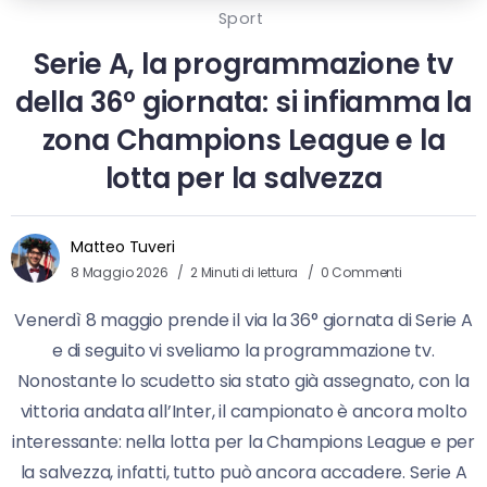
Sport
Serie A, la programmazione tv
della 36° giornata: si infiamma la
zona Champions League e la
lotta per la salvezza
Matteo Tuveri
8 Maggio 2026
2 Minuti di lettura
0 Commenti
Venerdì 8 maggio prende il via la 36° giornata di Serie A
e di seguito vi sveliamo la programmazione tv.
Nonostante lo scudetto sia stato già assegnato, con la
vittoria andata all’Inter, il campionato è ancora molto
interessante: nella lotta per la Champions League e per
la salvezza, infatti, tutto può ancora accadere. Serie A