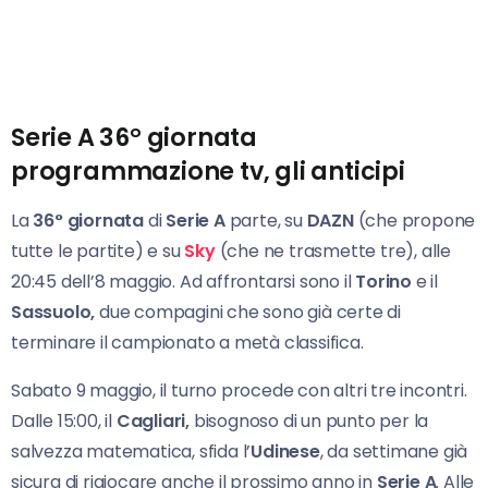
Serie A 36° giornata
programmazione tv, gli anticipi
La
36° giornata
di
Serie
A
parte, su
DAZN
(che propone
tutte le partite) e su
Sky
(che ne trasmette tre), alle
20:45 dell’8 maggio. Ad affrontarsi sono il
Torino
e il
Sassuolo,
due compagini che sono già certe di
terminare il campionato a metà classifica.
Sabato 9 maggio, il turno procede con altri tre incontri.
Dalle 15:00, il
Cagliari,
bisognoso di un punto per la
salvezza matematica, sfida l’
Udinese
, da settimane già
sicura di rigiocare anche il prossimo anno in
Serie A
. Alle