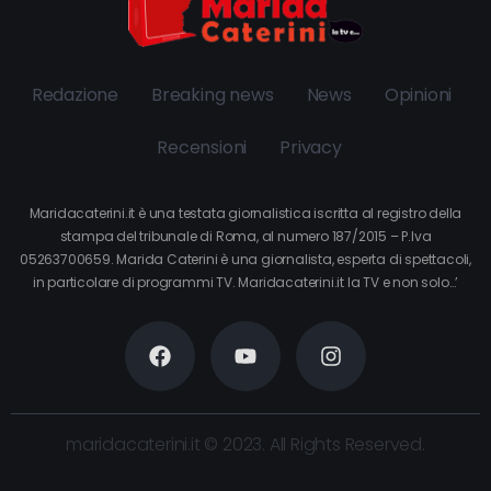
Redazione
Breaking news
News
Opinioni
Recensioni
Privacy
Maridacaterini.it è una testata giornalistica iscritta al registro della
stampa del tribunale di Roma, al numero 187/2015 – P.Iva
05263700659. Marida Caterini è una giornalista, esperta di spettacoli,
in particolare di programmi TV. Maridacaterini.it la TV e non solo…’
maridacaterini.it © 2023. All Rights Reserved.