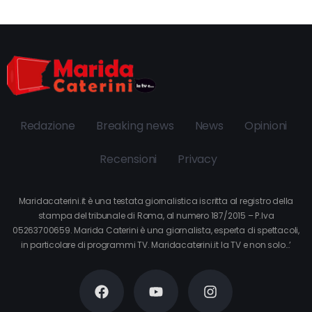
Redazione
Breaking news
News
Opinioni
Recensioni
Privacy
Maridacaterini.it è una testata giornalistica iscritta al registro della
stampa del tribunale di Roma, al numero 187/2015 – P.Iva
05263700659. Marida Caterini è una giornalista, esperta di spettacoli,
in particolare di programmi TV. Maridacaterini.it la TV e non solo…’