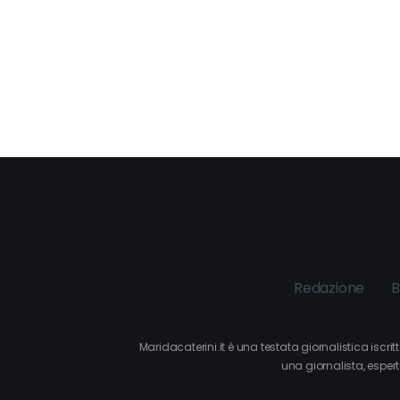
Redazione
B
Maridacaterini.it è una testata giornalistica iscr
una giornalista, espert