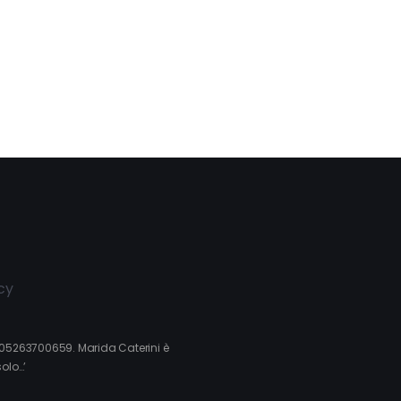
cy
va 05263700659. Marida Caterini è
solo…’