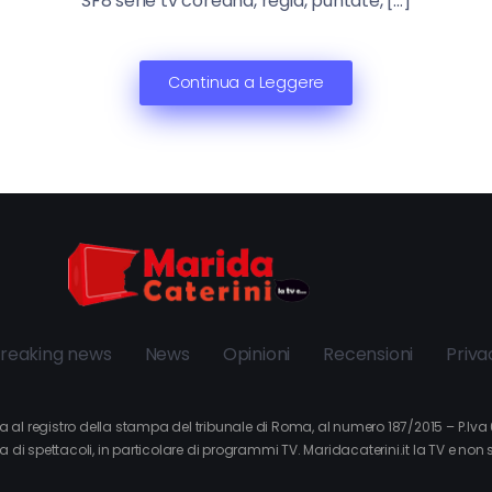
SF8 serie tv coreana, regia, puntate, […]
Continua a Leggere
reaking news
News
Opinioni
Recensioni
Priva
itta al registro della stampa del tribunale di Roma, al numero 187/2015 – P.I
a di spettacoli, in particolare di programmi TV. Maridacaterini.it la TV e non 