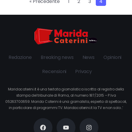
« Precedente
1
2
3
4
Redazione
Breaking news
News
Opinioni
Recensioni
Privacy
Maridacaterini.it è una testata giornalistica iscritta al registro della
stampa del tribunale di Roma, al numero 187/2015 – P.Iva
05263700659. Marida Caterini è una giornalista, esperta di spettacoli,
in particolare di programmi TV. Maridacaterini.it la TV e non solo…’