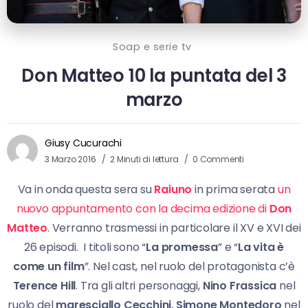
Soap e serie tv
Don Matteo 10 la puntata del 3
marzo
Giusy Cucurachi
3 Marzo 2016
2 Minuti di lettura
0 Commenti
Va in onda questa sera su
Raiuno
in prima serata
un
nuovo appuntamento con la decima edizione di
Don
Matteo
. Verranno trasmessi in particolare il XV e XVI dei
26 episodi. I titoli sono “
La promessa
” e “
La vita è
come un film
”. Nel cast, nel ruolo del protagonista c’è
Terence Hill
. Tra gli altri personaggi,
Nino Frassica
nel
ruolo del
maresciallo Cecchini
,
Simone Montedoro
nel