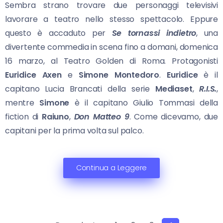
Sembra strano trovare due personaggi televisivi
lavorare a teatro nello stesso spettacolo. Eppure
questo è accaduto per
Se tornassi indietro
, una
divertente commedia in scena fino a domani, domenica
16 marzo, al Teatro Golden di Roma. Protagonisti
Euridice Axen
e
Simone
Montedoro
.
Euridice
è il
capitano Lucia Brancati della serie
Mediaset
,
R.I.S.
,
mentre
Simone
è il capitano Giulio Tommasi della
fiction di
Raiuno
,
Don Matteo 9
. Come dicevamo, due
capitani per la prima volta sul palco.
Continua a Leggere