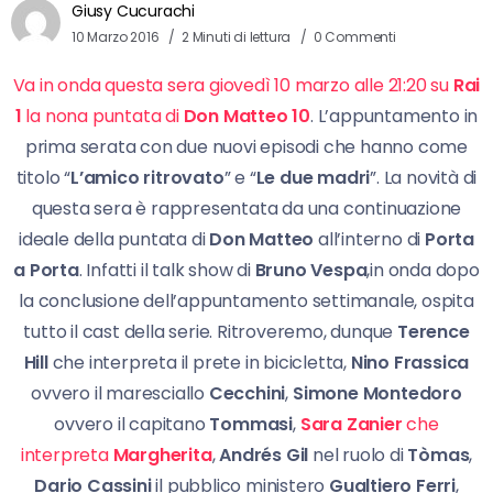
Giusy Cucurachi
10 Marzo 2016
2 Minuti di lettura
0 Commenti
Va in onda questa sera giovedì 10 marzo alle 21:20 su
Rai
1
la nona puntata di
Don Matteo 10
. L’appuntamento in
prima serata con due nuovi episodi che hanno come
titolo “
L’amico ritrovato
” e “
Le due madri
”. La novità di
questa sera è rappresentata da una continuazione
ideale della puntata di
Don Matteo
all’interno di
Porta
a Porta
. Infatti il talk show di
Bruno Vespa
,in onda dopo
la conclusione dell’appuntamento settimanale, ospita
tutto il cast della serie. Ritroveremo, dunque
Terence
Hill
che interpreta il prete in bicicletta,
Nino Frassica
ovvero il maresciallo
Cecchini
,
Simone Montedoro
ovvero il capitano
Tommasi
,
Sara Zanier
che
interpreta
Margherita
,
Andrés Gil
nel ruolo di
Tòmas
,
Dario Cassini
il pubblico ministero
Gualtiero
Ferri
,