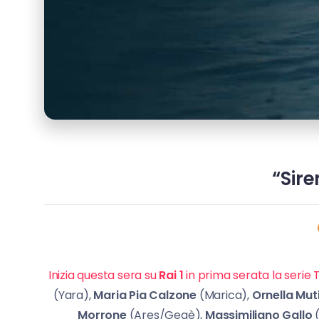
“Sire
Inizia questa sera su
Rai 1
in prima serata la serie 
(Yara),
Maria Pia Calzone
(Marica),
Ornella Mut
Morrone
(Ares/Gegè),
Massimiliano Gallo