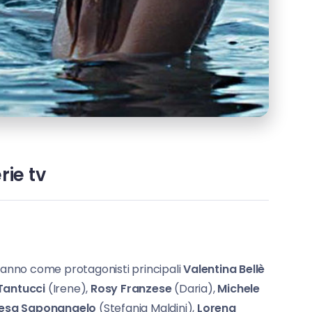
rie tv
vranno come protagonisti principali
Valentina Bellè
Tantucci
(Irene),
Rosy Franzese
(Daria),
Michele
esa Saponangelo
(Stefania Maldini),
Lorena