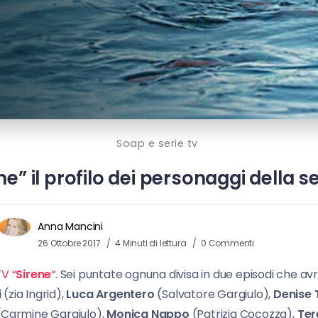
Soap e serie tv
ne” il profilo dei personaggi della se
Anna Mancini
26 Ottobre 2017
4 Minuti di lettura
0 Commenti
TV “
Sirene
“
. Sei puntate ognuna divisa in due episodi che a
i
(zia Ingrid),
Luca Argentero
(Salvatore Gargiulo),
Denise 
(Carmine Gargiulo),
Monica Nappo
(Patrizia Cocozza),
Ter