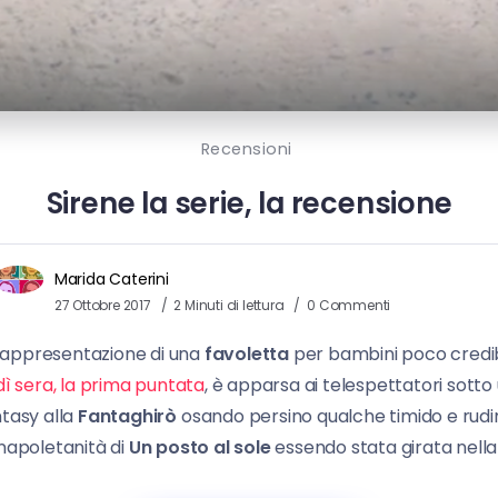
Recensioni
Sirene la serie, la recensione
Marida Caterini
27 Ottobre 2017
2 Minuti di lettura
0 Commenti
a rappresentazione di una
favoletta
per bambini poco credibi
edì sera, la prima puntata
, è apparsa ai telespettatori sott
tasy alla
Fantaghirò
osando persino qualche timido e rudime
napoletanità di
Un posto al sole
essendo stata girata nella