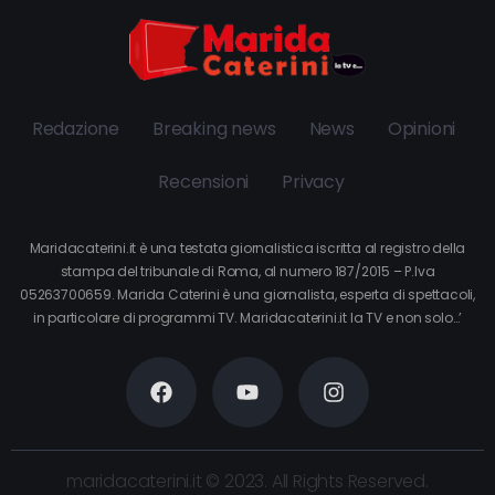
Redazione
Breaking news
News
Opinioni
Recensioni
Privacy
Maridacaterini.it è una testata giornalistica iscritta al registro della
stampa del tribunale di Roma, al numero 187/2015 – P.Iva
05263700659. Marida Caterini è una giornalista, esperta di spettacoli,
in particolare di programmi TV. Maridacaterini.it la TV e non solo…’
maridacaterini.it © 2023. All Rights Reserved.