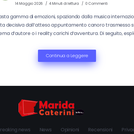
14 Maggio 2026
4 Minuti di lettura
0 Commenti
ta gamma di emozioni, spaziando dalla musica internazionale
spinta decisiva dall’atteso appuntamento canoro trasmesso s
inema d’autore o i reality carichi d’avventura. Di seguito, esp
Continua a Leggere
reaking news
News
Opinioni
Recensioni
Priva