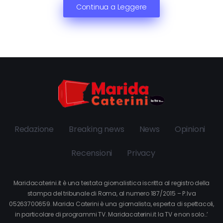
Continua a Leggere
Redazione
Breaking news
News
Opinioni
Recensioni
Privacy
Maridacaterini.it è una testata giornalistica iscritta al registro della
stampa del tribunale di Roma, al numero 187/2015 – P.Iva
05263700659. Marida Caterini è una giornalista, esperta di spettacoli,
in particolare di programmi TV. Maridacaterini.it la TV e non solo…’