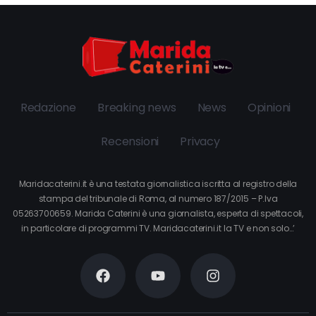
Redazione
Breaking news
News
Opinioni
Recensioni
Privacy
Maridacaterini.it è una testata giornalistica iscritta al registro della
stampa del tribunale di Roma, al numero 187/2015 – P.Iva
05263700659. Marida Caterini è una giornalista, esperta di spettacoli,
in particolare di programmi TV. Maridacaterini.it la TV e non solo…’