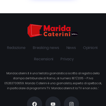
Redazione
Breaking news
News
Opinioni
Recensioni
Privacy
Maridacaterini.it è una testata giornalistica iscritta al registro della
stampa del tribunale di Roma, al numero 187/2015 – P.Iva
05263700659. Marida Caterini è una giornalista, esperta di spettacoli,
in particolare di programmi TV. Maridacaterini.it la TV e non solo…’