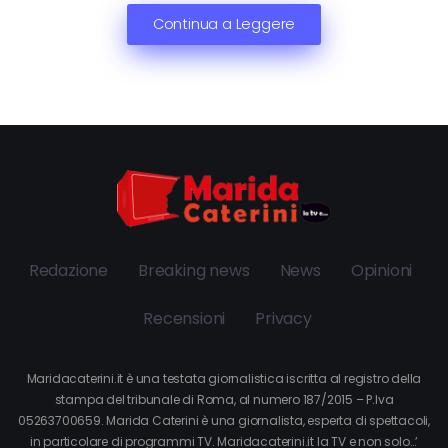
Continua a Leggere
Redazione
Breaking news
News
Opinioni
Recensioni
Privacy
Maridacaterini.it è una testata giornalistica iscritta al registro della
stampa del tribunale di Roma, al numero 187/2015 – P.Iva
05263700659. Marida Caterini è una giornalista, esperta di spettacoli,
in particolare di programmi TV. Maridacaterini.it la TV e non solo…’