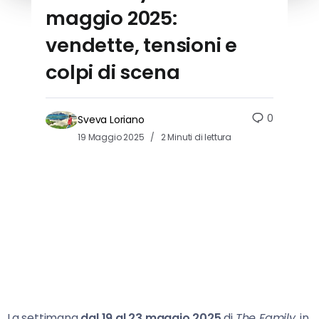
maggio 2025:
vendette, tensioni e
colpi di scena
0
Sveva Loriano
19 Maggio 2025
2 Minuti di lettura
La settimana
dal 19 al 23 maggio 2025
di
The Family
, in