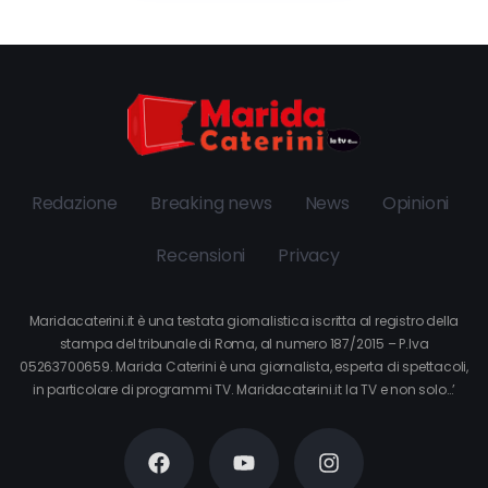
Redazione
Breaking news
News
Opinioni
Recensioni
Privacy
Maridacaterini.it è una testata giornalistica iscritta al registro della
stampa del tribunale di Roma, al numero 187/2015 – P.Iva
05263700659. Marida Caterini è una giornalista, esperta di spettacoli,
in particolare di programmi TV. Maridacaterini.it la TV e non solo…’