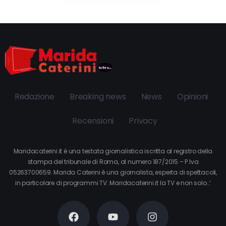
Redazione
Breaking news
News
Opinioni
Recensioni
Privacy
Maridacaterini.it è una testata giornalistica iscritta al registro della
stampa del tribunale di Roma, al numero 187/2015 – P.Iva
05263700659. Marida Caterini è una giornalista, esperta di spettacoli,
in particolare di programmi TV. Maridacaterini.it la TV e non solo…’