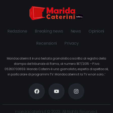
Redazione
Breaking news
News
Opinioni
Recensioni
Privacy
Maridacaterini.it è una testata giornalistica iscritta al registro della
stampa del tribunale di Roma, al numero 187/2015 – P.Iva
05263700659. Marida Caterini è una giornalista, esperta di spettacoli,
in particolare di programmi TV. Maridacaterini.it la TV e non solo…’
maridacaterini.it © 2023. All Rights Reserved.