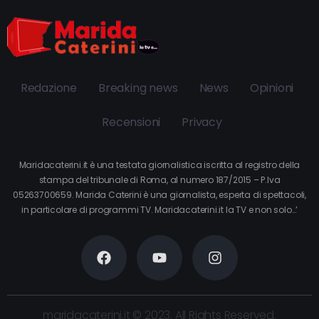
Redazione
Breaking news
News
Opinioni
Recensioni
Privacy
Maridacaterini.it è una testata giornalistica iscritta al registro della
stampa del tribunale di Roma, al numero 187/2015 – P.Iva
05263700659. Marida Caterini è una giornalista, esperta di spettacoli,
in particolare di programmi TV. Maridacaterini.it la TV e non solo…’
maridacaterini.it © 2023. All Rights Reserved.