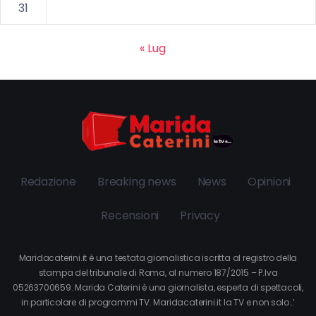
31
« Lug
Redazione
Breaking news
News
Opinioni
Recensioni
Privacy
Maridacaterini.it è una testata giornalistica iscritta al registro della
stampa del tribunale di Roma, al numero 187/2015 – P.Iva
05263700659. Marida Caterini è una giornalista, esperta di spettacoli,
in particolare di programmi TV. Maridacaterini.it la TV e non solo…’