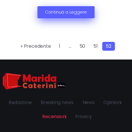
Continua a Leggere
« Precedente
1
…
50
51
52
Redazione
Breaking news
News
Opinioni
Recensioni
Privacy