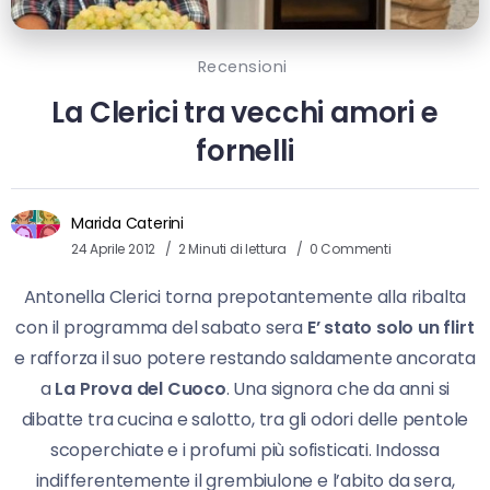
Recensioni
La Clerici tra vecchi amori e
fornelli
Marida Caterini
24 Aprile 2012
2 Minuti di lettura
0 Commenti
Antonella Clerici torna prepotantemente alla ribalta
con il programma del sabato sera
E’ stato solo un flirt
e rafforza il suo potere restando saldamente ancorata
a
La Prova del Cuoco
. Una signora che da anni si
dibatte tra cucina e salotto, tra gli odori delle pentole
scoperchiate e i profumi più sofisticati. Indossa
indifferentemente il grembiulone e l’abito da sera,