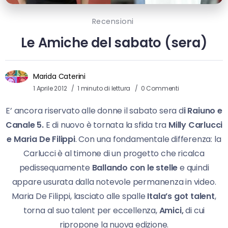
Recensioni
Le Amiche del sabato (sera)
Marida Caterini
1 Aprile 2012
1 minuto di lettura
0 Commenti
E’ ancora riservato alle donne il sabato sera d
i Raiuno e
Canale 5.
E di nuovo è tornata la sfida tra
Milly Carlucci
e Maria De Filippi
. Con una fondamentale differenza: la
Carlucci è al timone di un progetto che ricalca
pedissequamente
Ballando con le stelle
e quindi
appare usurata dalla notevole permanenza in video.
Maria De Filippi, lasciato alle spalle
Itala’s got talent
,
torna al suo talent per eccellenza,
Amici,
di cui
ripropone la nuova edizione.