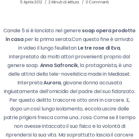
5 Aprile 2012
2 Minuti di lettura
0 Commenti
Canale 5 si è lanciato nel genere
soap opera prodotto
in casa
per la prima serata.Con questo fine è arrivato
in video il lungo feuilleton
Le tre rose di Eva
,
interpretato da molti attori provenienti proprio dal
genere soap.
Anna Safroncik
, la protagonista, è una
delle attrici della tele-novelistica made in Mediaset.
Interpreta
Aurora
, giovane donna accusata
ingiustamente dell’omicidio del padre del suo fidanzato.
Per questo delitto trascorre otto anni in carcere. E,
dopo un così lungo isolamento, eccola uscire dalle
patrie prigioni fresca come una…rosa. Come se il tempo
non avesse intaccato il suo fisico e la volontà di
riprendersi la sua vita. Ma soprattutto lascia il carcere